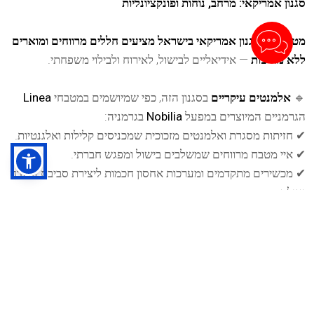
סגנון אמריקאי: מרחב, נוחות ופונקציונליות
מטבחים בסגנון אמריקאי בישראל מציעים חללים מרווחים ומוארים
ללא מחיצות
— אידיאליים לבישול, לאירוח ולבילוי משפחתי.
🔹
אלמנטים עיקריים
בסגנון הזה, כפי שמיושמים במטבחי
Linea
הגרמניים המיוצרים במפעל
Nobilia
בגרמניה:
✔ חזיתות מסגרת ואלמנטים מזכוכית שמכניסים קלילות ואלגנטיות.
✔ איי מטבח מרווחים שמשלבים בישול ומפגש חברתי.
✔ מכשירים מתקדמים ומערכות אחסון חכמות ליצירת סביבת עבודה
יעילה.
💡
רוצים לראות איך זה נראה במציאות?
בואו ל
אולם התצוגה
Hausmaster Berlin
בנתניה
— נעזור
לכם ליצור מטבח אמריקאי מושלם עם ארגונומיה מוקפדת
ואיכות ללא פשרות.לחצו על כפתור "קבעו פגישה" לתיאום
פגישה אישית עם אחד ממומחי המטבחים שלנו — או שלחו