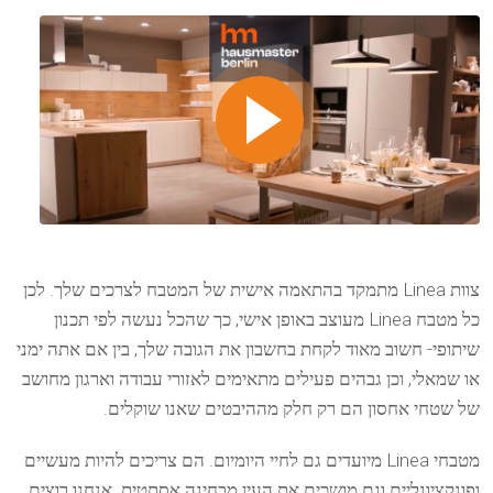
צוות Linea מתמקד בהתאמה אישית של המטבח לצרכים שלך. לכן
כל מטבח Linea מעוצב באופן אישי, כך שהכל נעשה לפי תכנון
שיתופי- חשוב מאוד לקחת בחשבון את הגובה שלך, בין אם אתה ימני
או שמאלי, וכן גבהים פעילים מתאימים לאזורי עבודה וארגון מחושב
של שטחי אחסון הם רק חלק מההיבטים שאנו שוקלים.
מטבחי Linea מיועדים גם לחיי היומיום. הם צריכים להיות מעשיים
ופונקציונליים וגם מושכים את העין מבחינה אסתטית. אנחנו רוצים