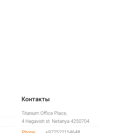
Контакты
Titanium Office Place,
4 Hagavish st. Netanya 4250704
Phone:
+972522154648