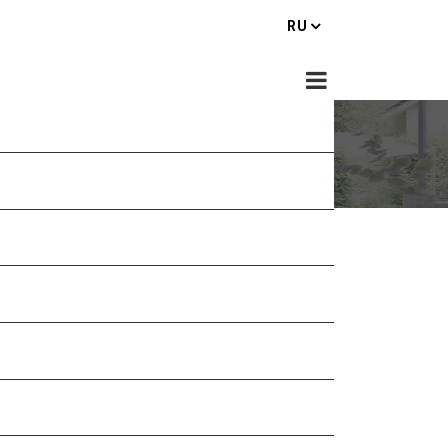
RU
онтакты
itanium Office Place,
 Hagavish st. Netanya 4250704